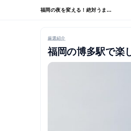
本文へスキップ
福岡の夜を変える！絶対うまい店
厳選紹介
福岡の博多駅で楽