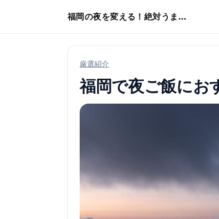
本文へスキップ
福岡の夜を変える！絶対うまい店
厳選紹介
福岡で夜ご飯にお