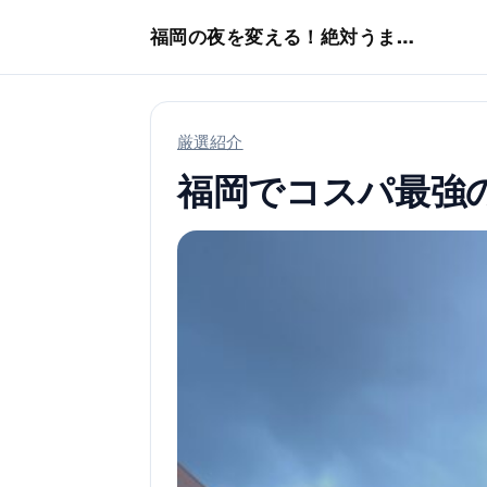
本文へスキップ
福岡の夜を変える！絶対うまい店
厳選紹介
福岡でコスパ最強