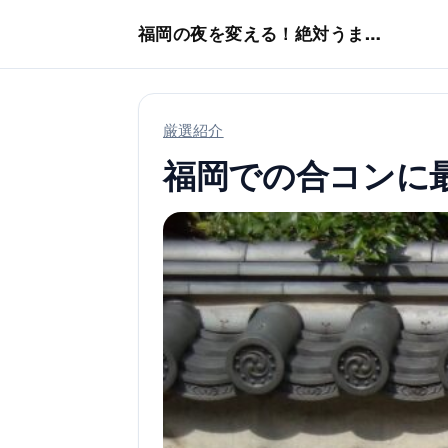
本文へスキップ
福岡の夜を変える！絶対うまい店
厳選紹介
福岡での合コンに