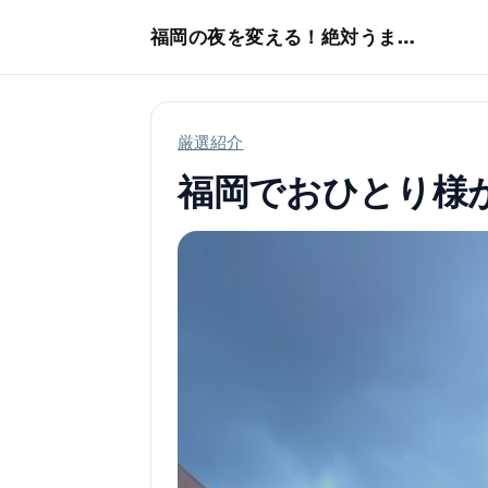
本文へスキップ
福岡の夜を変える！絶対うまい店
厳選紹介
福岡でおひとり様