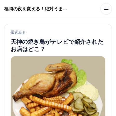
本文へスキップ
福岡の夜を変える！絶対うまい店
厳選紹介
天神の焼き鳥がテレビで紹介された
お店はどこ？