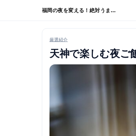
本文へスキップ
福岡の夜を変える！絶対うまい店
厳選紹介
天神で楽しむ夜ご