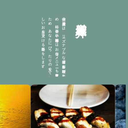
。
中洲の
居酒屋で
は
、
リ
ーズ
ナ
ブ
ル
な
価格で
多彩な
料理が
楽し
め
、
特に
平日や
早い
時間帯に
は
お
得な
メ
ニ
ュ
ーも
豊富な
た
め
、
あ
な
た
に
ぴ
っ
た
り
の
安く
て
美味
し
い
お
店を
見つ
け
る
手助け
を
し
ま
す
厳選紹介