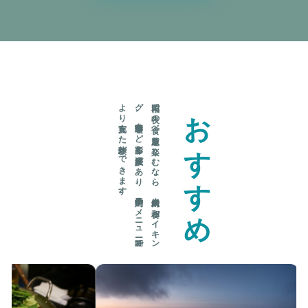
。
福岡で
夜の
食べ
放題を
楽し
む
な
ら
、
炭火焼肉や
和食バ
イ
キ
ン
グ
、
中華料理な
ど
多彩な
選択肢が
あ
り
、
事前予約や
メ
ニ
ュ
ー計画で
よ
り
充実し
た
体験が
で
き
ま
す
おすすめ