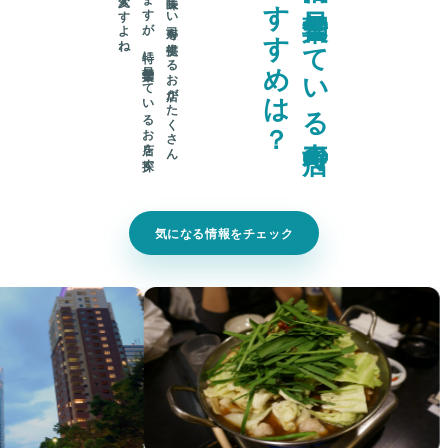
。
福岡に
は
美味し
い
寿司を
提供す
る
お
店が
た
く
さ
ん
あ
り
ま
す
が
、
特に
早朝営業し
て
い
る
お
店を
探す
の
は
大変で
す
よ
ね
？
福
岡
で
早
朝
営
業
し
て
い
る
寿
司
店
の
お
す
す
め
は
気になる情報をチェック