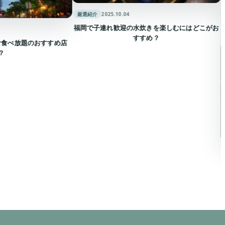
厳選紹介
2025.10.04
福岡で子連れ歓迎の水炊きを楽しむにはどこがお
すすめ？
のおすすめ店
厳選紹介
20
福岡の屋